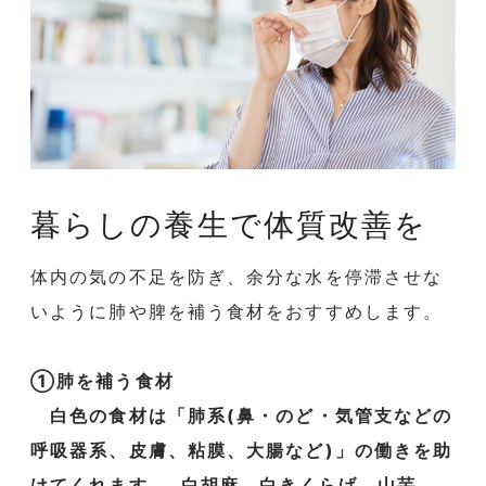
暮らしの養生で体質改善を
体内の気の不足を防ぎ、
余分な水を停滞させな
いように肺や脾を補う食材をおすすめします
。
①肺を補う食材
白色の食材は「肺系(鼻・のど・気管支などの
呼吸器系、皮膚、
粘膜、大腸など)」の働きを助
けてくれます。 白胡麻、白きくらげ、山芋、